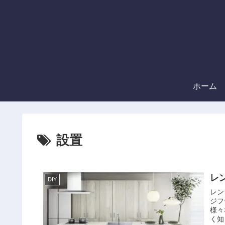
ホーム
設置
レ
DIY
レン
ジフ
様々
く知