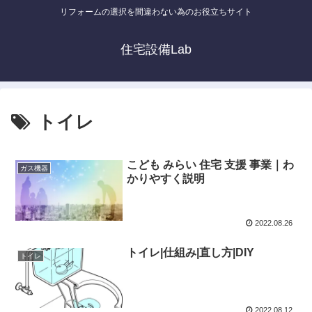
リフォームの選択を間違わない為のお役立ちサイト
住宅設備Lab
トイレ
こども みらい 住宅 支援 事業｜わ
ガス機器
かりやすく説明
2022.08.26
トイレ|仕組み|直し方|DIY
トイレ
2022.08.12